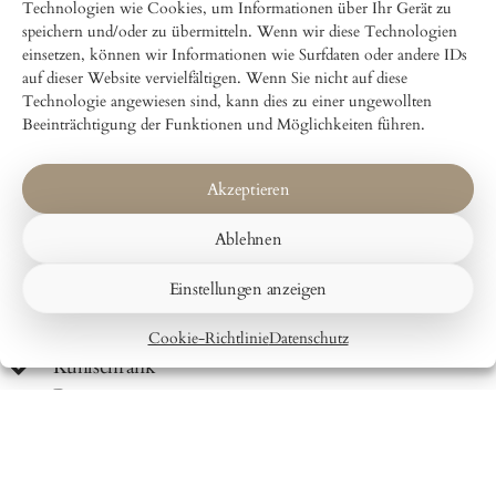
Haustiere sind nicht erlaubt
Technologien wie Cookies, um Informationen über Ihr Gerät zu
speichern und/oder zu übermitteln. Wenn wir diese Technologien
Größe: 30m²
einsetzen, können wir Informationen wie Surfdaten oder andere IDs
Betttyp: Kastenbett 160 x 200
auf dieser Website vervielfältigen. Wenn Sie nicht auf diese
Check-in: von 16:00 bis 18:00
Technologie angewiesen sind, kann dies zu einer ungewollten
Check-out: bis 11:00
Beeinträchtigung der Funktionen und Möglichkeiten führen.
Einrichtungen:
Akzeptieren
Kontinentales Frühstück inklusive
Privates Badezimmer mit Dusche, Toilette
Ablehnen
und Waschbecken
Kostenloses WiFi
Einstellungen anzeigen
Schöne Sitzecke sowie Tee- und
Kaffeezubereitungsmöglichkeiten
Cookie-Richtlinie
Datenschutz
Kühlschrank
Bettwaren
Handtücher
Klicken Sie hier für alle Einrichtungen
Verfügbare Tage und Preise sind