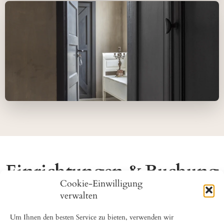
Einrichtungen & Buchung
Cookie-Einwilligung
verwalten
Grundlegende Informationen:
Anzahl der Gäste (max.): 2. nur Erwachsene
Um Ihnen den besten Service zu bieten, verwenden wir