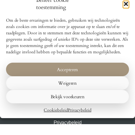
Beheer cookie
toestemming
Om de beste ervaringen te bieden, gebruiken wij technologieën
Bed and Breakfast Lokaal Wadway
zoals cookies om informatie over je apparaat op te slaan en/of te
Wadway 31
raadplegen. Door in te stemmen met deze technologieën kunnen wij
1715GX Spanbroek
gegevens zoals surfgedrag of unieke ID's op deze site verwerken. Als
je geen toestemming geeft of uw toestemming intrekt, kan dit een
nadelige invloed hebben op bepaalde functies en mogelijkheden.
Voorpagina
Accepteren
Lokaal 1
Lokaal 2
Weigeren
Lokaal 3
Bekijk voorkeuren
Contact
Voorwaarden & Huisregels
Cookiebeleid
Privacybeleid
Cookiebeleid
Privacybeleid