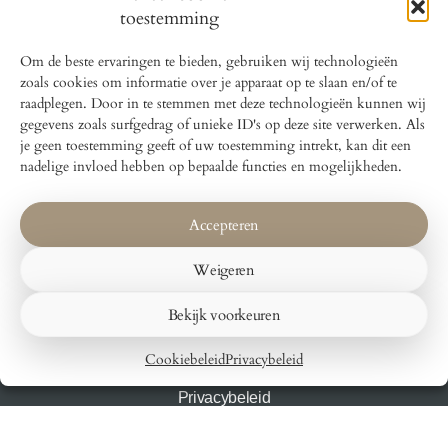
toestemming
Om de beste ervaringen te bieden, gebruiken wij technologieën
Bed and Breakfast Lokaal Wadway
zoals cookies om informatie over je apparaat op te slaan en/of te
Wadway 31
raadplegen. Door in te stemmen met deze technologieën kunnen wij
1715GX Spanbroek
gegevens zoals surfgedrag of unieke ID's op deze site verwerken. Als
je geen toestemming geeft of uw toestemming intrekt, kan dit een
nadelige invloed hebben op bepaalde functies en mogelijkheden.
Voorpagina
Accepteren
Lokaal 1
Lokaal 2
Weigeren
Lokaal 3
Bekijk voorkeuren
Contact
Voorwaarden & Huisregels
Cookiebeleid
Privacybeleid
Cookiebeleid
Privacybeleid